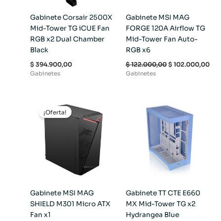
Gabinete Corsair 2500X
Gabinete MSI MAG
Mid-Tower TG iCUE Fan
FORGE 120A Airflow TG
RGB x2 Dual Chamber
Mid-Tower Fan Auto-
Black
RGB x6
$
394.900,00
$
122.000,00
$
102.000,00
Gabinetes
Gabinetes
El
El
precio
precio
¡Oferta!
original
actual
era:
es:
$ 87.000,00.
$ 67.000,00.
Gabinete MSI MAG
Gabinete TT CTE E660
SHIELD M301 Micro ATX
MX Mid-Tower TG x2
Fan x1
Hydrangea Blue