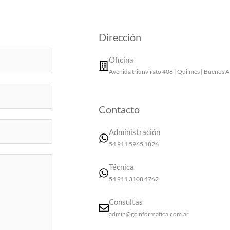
Dirección
Oficina
Avenida triunvirato 408 | Quilmes | Buenos A
Contacto
Administración
54 911 5965 1826
Técnica
54 911 3108 4762
Consultas
admin@gcinformatica.com.ar