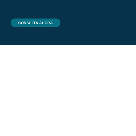
CONSULTÁ AHORA
Armamos tu Pc
a medida
Un servicio dedicado para:
diseñadores, arquitectos, profesionales,
companias, empresas.