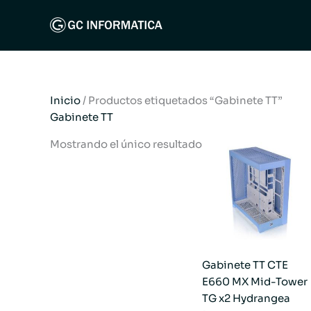
Ir
al
contenido
Inicio
/ Productos etiquetados “Gabinete TT”
Gabinete TT
Mostrando el único resultado
Gabinete TT CTE
E660 MX Mid-Tower
TG x2 Hydrangea