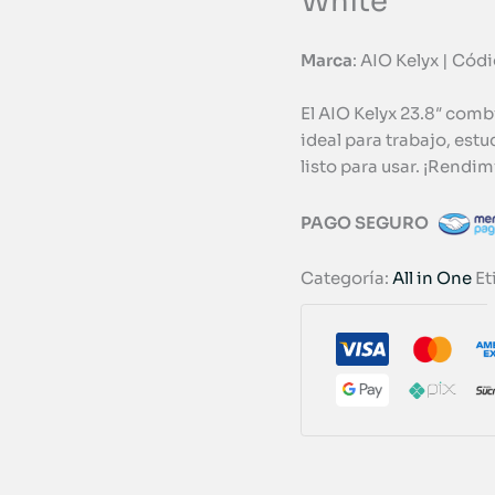
White
Marca
: AIO Kelyx | Có
El AIO Kelyx 23.8″ comb
ideal para trabajo, est
listo para usar. ¡Rend
PAGO SEGURO
Categoría:
All in One
Et