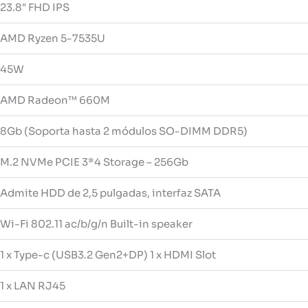
23.8″ FHD IPS
AMD Ryzen 5-7535U
45W
AMD Radeon™ 660M
8Gb (Soporta hasta 2 módulos SO-DIMM DDR5)
M.2 NVMe PCIE 3*4 Storage – 256Gb
Admite HDD de 2,5 pulgadas, interfaz SATA
Wi-Fi 802.11 ac/b/g/n Built-in speaker
1 x Type-c (USB3.2 Gen2+DP) 1 x HDMI Slot
1 x LAN RJ45