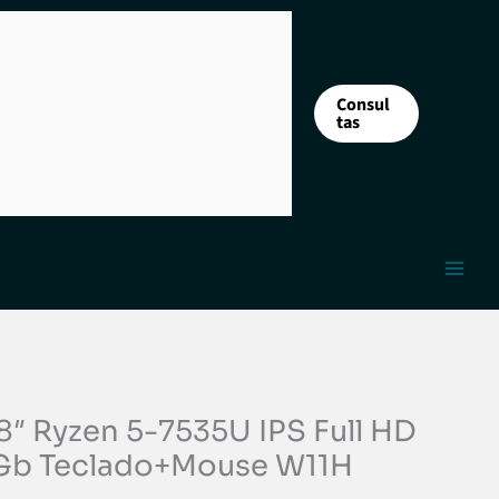
Consul
tas
8″ Ryzen 5-7535U IPS Full HD
Gb Teclado+Mouse W11H