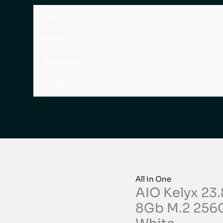
Inicio
Redes
Productos
Contacto
All in One
AIO Kelyx 23.
8Gb M.2 256