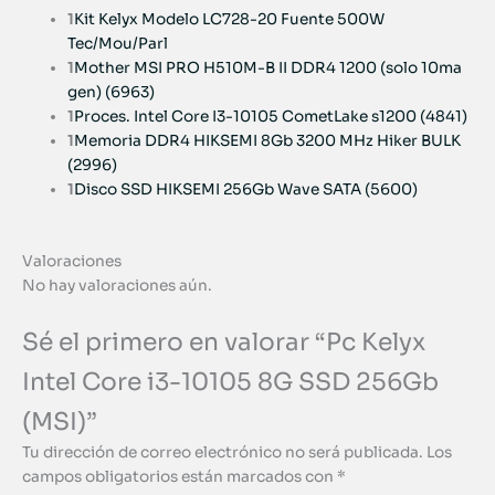
1
Kit Kelyx Modelo LC728-20 Fuente 500W
Tec/Mou/Parl
1
Mother MSI PRO H510M-B II DDR4 1200 (solo 10ma
gen) (6963)
1
Proces. Intel Core I3-10105 CometLake s1200 (4841)
1
Memoria DDR4 HIKSEMI 8Gb 3200 MHz Hiker BULK
(2996)
1
Disco SSD HIKSEMI 256Gb Wave SATA (5600)
Valoraciones
No hay valoraciones aún.
Sé el primero en valorar “Pc Kelyx
Intel Core i3-10105 8G SSD 256Gb
(MSI)”
Tu dirección de correo electrónico no será publicada.
Los
campos obligatorios están marcados con
*