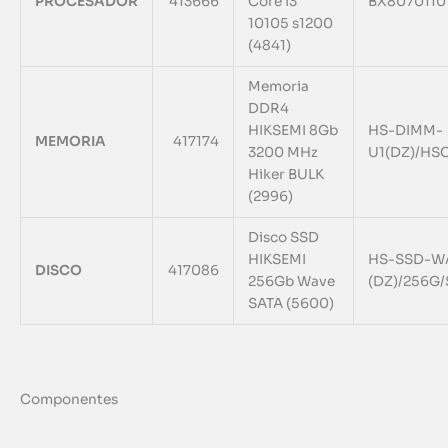
PROCESADOR
413666
Core I3
BX8070110
10105 s1200
(4841)
Memoria
DDR4
HIKSEMI 8Gb
HS-DIMM-
MEMORIA
417174
3200 MHz
U1(DZ)/HS
Hiker BULK
(2996)
Disco SSD
HIKSEMI
HS-SSD-WA
DISCO
417086
256Gb Wave
(DZ)/256G
SATA (5600)
Componentes