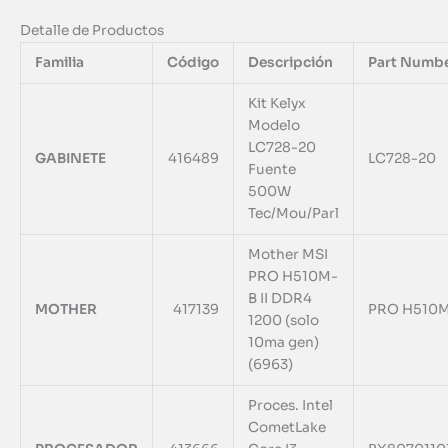
Detalle de Productos
Familia
Código
Descripción
Part Numb
Kit Kelyx
Modelo
LC728-20
GABINETE
416489
LC728-20
Fuente
500W
Tec/Mou/Parl
Mother MSI
PRO H510M-
B II DDR4
MOTHER
417139
PRO H510M-
1200 (solo
10ma gen)
(6963)
Proces. Intel
CometLake