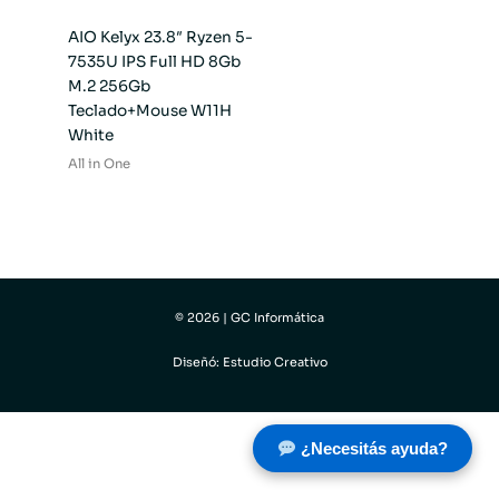
AIO Kelyx 23.8″ Ryzen 5-
7535U IPS Full HD 8Gb
M.2 256Gb
Teclado+Mouse W11H
White
All in One
© 2026 | GC Informática
Diseñó: Estudio Creativo
¿Necesitás ayuda?